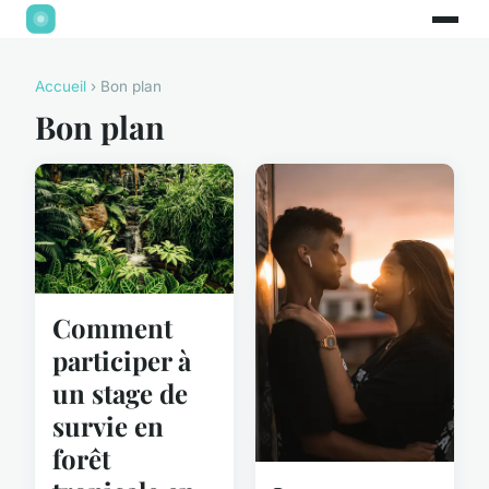
Accueil
› Bon plan
Bon plan
Comment
participer à
un stage de
survie en
forêt