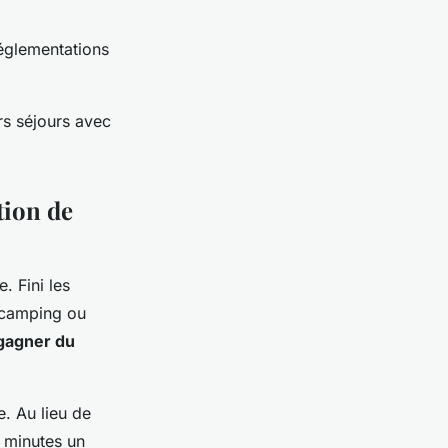
réglementations
rs séjours avec
tion de
. Fini les
 camping ou
 gagner du
. Au lieu de
0 minutes un