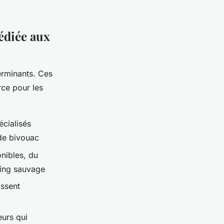
dédiée aux
erminants. Ces
rce pour les
écialisés
de bivouac
nibles, du
ping sauvage
issent
urs qui