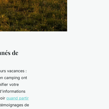
nnés de
eurs vacances :
n camping ont
ifier votre
d'informations
voir
quand partir
s témoignages de