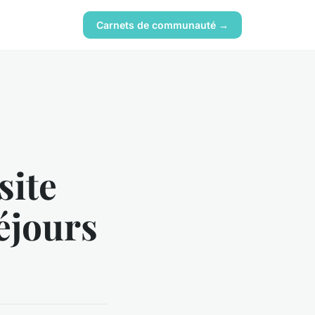
Carnets de communauté →
site
éjours