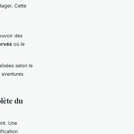
tager. Cette
ouvoir des
ervés
où le
isées selon le
 aventures
lète du
ent. Une
ification