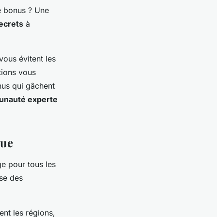
e bonus ? Une
ecrets
à
vous évitent les
tions vous
nus qui gâchent
nauté experte
que
e pour tous les
use des
ent les régions,