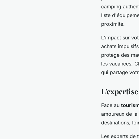
camping authent
liste d'équipeme
proximité.
L'impact sur vot
achats impulsif
protège des mau
les vacances. C
qui partage votr
L'expertis
Face au
touris
amoureux de la 
destinations, loi
Les experts de t