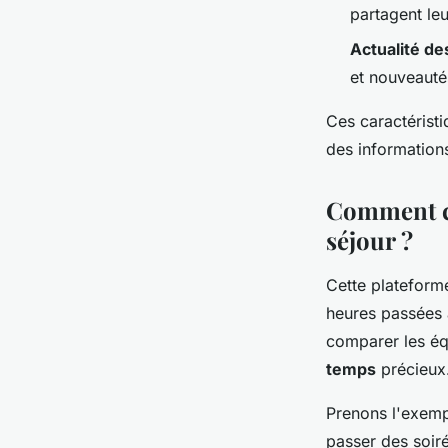
partagent le
Actualité de
et nouveauté
Ces caractérist
des informations
Comment ce
séjour ?
Cette plateforme
heures passées 
comparer les équ
temps
précieux
Prenons l'exemp
passer des soiré