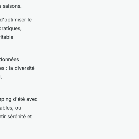
s saisons.
d'optimiser le
pratiques,
itable
andonnées
s : la diversité
t
ping d'été avec
ables, ou
ir sérénité et