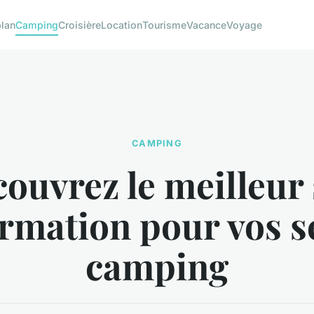
plan
Camping
Croisière
Location
Tourisme
Vacance
Voyage
CAMPING
ouvrez le meilleur 
ormation pour vos s
camping